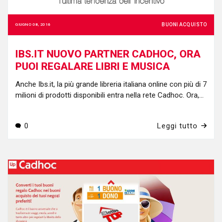
BUONI ACQUISTO
GIUGNO 08, 2016
IBS.IT NUOVO PARTNER CADHOC, ORA
PUOI REGALARE LIBRI E MUSICA
Anche Ibs.it, la più grande libreria italiana online con più di 7
milioni di prodotti disponibili entra nella rete Cadhoc. Ora,
con il buono regalo è possibile acquistare ebook, libri, dvd,
cd e dischi sulla piattaforma e-commerce tra le più
0
Leggi tutto
importanti in Italia. Un'ulteriore opportunità di spesa che si
affianca ai partner online già attivi e che rende Cadhoc il
servizio di buoni omaggio più versatile e completo. Ibs.it è
una piattaforma tra le più popolari e utilizzate, perché
sempre aggiornata con le ultime novità culturali e per
l'intrattenimento. Convertendo i buoni Cadhoc in una
Happy Card da caricare sul proprio profilo sarà possibile
scegliere cosa acquistare tra diverse categorie, compresi
videogames, giocattoli, gadget, e-reader e materiale di