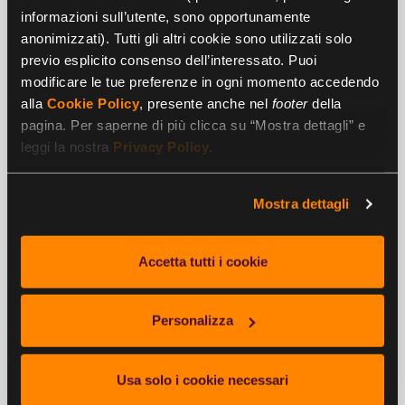
partner online il buono regalo offre ancora più
informazioni sull’utente, sono opportunamente
completezza di offerta e possibilità. E non è finita qui, altre
anonimizzati). Tutti gli altri cookie sono utilizzati solo
novità riguarderanno questo apprezzatissimo strumento
previo esplicito consenso dell’interessato. Puoi
di incentivo e omaggio.
modificare le tue preferenze in ogni momento accedendo
alla
Cookie Policy
, presente anche nel
footer
della
pagina. Per saperne di più clicca su “Mostra dettagli” e
leggi la nostra
Privacy Policy
.
Mostra dettagli
SEI UN’AZIENDA?
Cerchi una soluzione vantaggiosa per i
tuoi dipendenti?
Accetta tutti i cookie
RICHIEDI INFO
Personalizza
Usa solo i cookie necessari