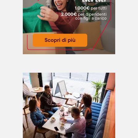
salumi e negli insaccati e vengono trasformati dal nostro
organismo in nitrosourea che è una molecola
cancerogena. Sono troppo salati - Gli alimenti lavorati
contengono grosse quantità di sale. Un eccesso di sale
può portare ad ipertensione e malattie cardiache. Sono
una fonte di etanolo - Non tutti i cibi industriali
contengono etanolo ma quelli che lo contengono ne
hanno in genere troppo. Un eccesso di etanolo è collegato
a stress ossidativo, diabete e malattie epatiche.
Contengono troppo fruttosio - Un eccesso di fruttosio
porta a sintomi simili a quelli dell'eccesso di etanolo, tanto
da dargli il nome di "alcol dei bambini". Puoi trovare
l’articolo originale qui, scritto dal dott. Giuseppe Scopelliti
Biologo Nutrizionista.