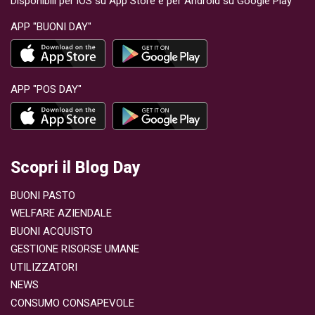
Disponibili per iOS su App Store e per Android su Google Play
negozi preferit
APP "BUONI DAY"
Nei negozi fisi
tuo buono presso: L’Occitane e
Sephora Online puoi acquistare Gift Card per:
Bottega Verde Douglas KIKO L’Erbolar
APP "POS DAY"
Marionnaud Rituals Cosmetics Tigotà Sport e
tempo libero Fa
abbigliamento 
attrezzatura o 
passioni. Nei n
Scopri il Blog Day
direttamente il t
Athletes World Cisalfa Sport Longoni Sp
BUONI PASTO
Online puoi acquis
Foot Locker Nike Snowit Viaggi, mobilità e
WELFARE AZIENDALE
carburante Con
BUONI ACQUISTO
credito anche 
GESTIONE RISORSE UMANE
di mobilità. On
UTILIZZATORI
Airbnb FlixBus ITA Airways Italo Trenitalia
NEWS
Telepass Autostrada Carta Carb
CONSUMO CONSAPEVOLE
Carburante IP Credito ENI Live Libri, cultura e