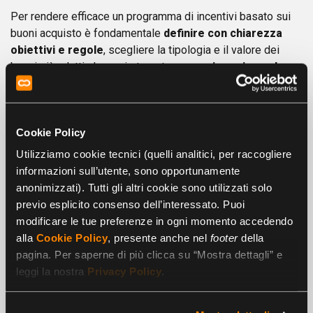
Per rendere efficace un programma di incentivi basato sui
buoni acquisto è fondamentale
definire con chiarezza
obiettivi e regole
, scegliere la tipologia e il valore dei
buoni più adatti al proprio target e
comunicare in modo
trasparente
i criteri di assegnazione. È altrettanto
importante
monitorare i risultati
e raccogliere feedback,
così da perfezionare il programma nel tempo e garantire
Cookie Policy
che rimanga rilevante. I buoni acquisto permettono di
concentrarsi sul valore aggiunto dei propri progetti, perché
Utilizziamo cookie tecnici (quelli analitici, per raccogliere
la loro versatilità si adatta a qualunque tipo di
informazioni sull’utente, sono opportunamente
comunicazione e settore di mercato.
anonimizzati). Tutti gli altri cookie sono utilizzati solo
previo esplicito consenso dell’interessato. Puoi
Se sei un’azienda e vuoi individuare le soluzioni più adatte
modificare le tue preferenze in ogni momento accedendo
alle tue esigenze, puoi chiamare il numero verde
800 834
alla
Cookie Policy
, presente anche nel
footer
della
009
o scrivere a
info@day.it
per una consulenza
pagina. Per saperne di più clicca su “Mostra dettagli” e
personalizzata. I buoni Cadhoc si possono acquistare
leggi la nostra
Privacy Policy
.
anche direttamente online: in pochi click è possibile
scegliere la composizione del blocchetto, inserire i propri