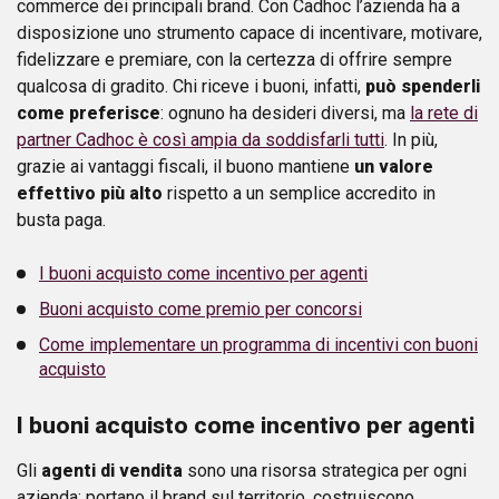
commerce dei principali brand. Con Cadhoc l’azienda ha a
disposizione uno strumento capace di incentivare, motivare,
fidelizzare e premiare, con la certezza di offrire sempre
qualcosa di gradito. Chi riceve i buoni, infatti,
può spenderli
come preferisce
: ognuno ha desideri diversi, ma
la rete di
partner Cadhoc è così ampia da soddisfarli tutti
. In più,
grazie ai vantaggi fiscali, il buono mantiene
un valore
effettivo più alto
rispetto a un semplice accredito in
busta paga.
I buoni acquisto come incentivo per agenti
Buoni acquisto come premio per concorsi
Come implementare un programma di incentivi con buoni
acquisto
I buoni acquisto come incentivo per agenti
Gli
agenti di vendita
sono una risorsa strategica per ogni
azienda: portano il brand sul territorio, costruiscono