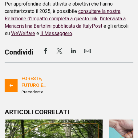
Per approfondire dati, attività e obiettivi che hanno
caratterizzato il 2025, è possibile
consultare la nostra
Relazione d’Impatto completa a questo link
,
l’intervista a
Mariacristina Bertolini pubblicata da ItalyPost
e gli articoli
su
WeWelfare
e
Il Messaggero
.
Condividi
FORESTE,
FUTURO E
VALORE
Precedente
CONDIVISO:
DAY E I
ARTICOLI CORRELATI
CREDITI DI
SOSTENIBILITÀ
DELL’APPENNINO
TOSCO-