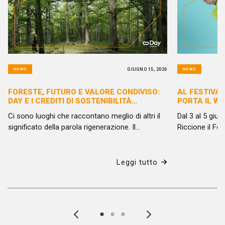
EMILIANO
GIUGNO 15, 2026
NEWS
NEWS
FORESTE, FUTURO E VALORE CONDIVISO:
AL FESTIVAL
DAY E I CREDITI DI SOSTENIBILITÀ
PORTA IL W
DELL’APPENNINO TOSCO-EMILIANO
Ci sono luoghi che raccontano meglio di altri il
Dal 3 al 5 giug
significato della parola rigenerazione. Il
Riccione il Fes
Tecnopolo di Reggio Emilia, nato negli spazi
evento europe
delle ex Officine Reggiane e oggi centro di
dedicato ai pro
innovazione e ricerca, è fra questi. Proprio qui, il
dell’innovazion
Leggi tutto
28 maggio scorso si è svolta la quarta edizione
Terzo Settore.
di Foreste & Futuro: un evento dedicato al ruolo
edizione della
delle foreste nella lotta ai cambiamenti climatici
incontri, form
e nella costruzione di un modello di sviluppo più
riuniranno prof
sostenibile. Per noi di Day l'appuntamento ha
fundraiser, azi