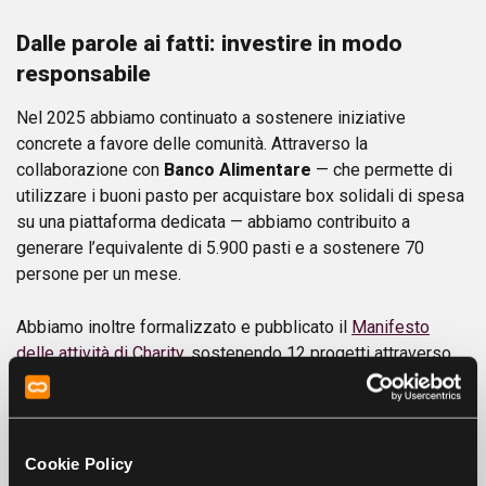
Dalle parole ai fatti: investire in modo
responsabile
Nel 2025 abbiamo continuato a sostenere iniziative
concrete a favore delle comunità. Attraverso la
collaborazione con
Banco Alimentare
— che permette di
utilizzare i buoni pasto per acquistare box solidali di spesa
su una piattaforma dedicata — abbiamo contribuito a
generare l’equivalente di 5.900 pasti e a sostenere 70
persone per un mese.
Abbiamo inoltre formalizzato e pubblicato il
Manifesto
delle attività di Charity
, sostenendo 12 progetti attraverso
donazioni per un totale di 56.067 euro. A questo si affianca
Zerovirgola
, il progetto che, anno dopo anno, permette alle
persone di Day di donare i centesimi dopo la virgola del
proprio stipendio, oppure una somma libera, a iniziative
Cookie Policy
benefiche da loro stesse selezionate (attualmente Ageop e