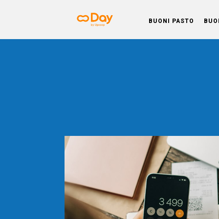
BUONI PASTO
BUO
Day BL
Soluzioni studiate per offrire un pian
Welfare che rispetti le esigenze d
imprese e migliori l’equilibrio tra 
professionale e privata dei dipende