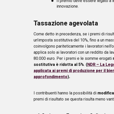
Il premio deve essere legato a inc
innovazione.
Tassazione agevolata
Come detto in precedenza, se i premi di risul
un’imposta sostitutiva del 10%, fino a un mas
coinvolgono pariteticamente i lavoratori nell
applica solo ai lavoratori con un reddito da 
80.000 euro. Per i premi e le somme erogati
sostitutiva è ridotta al 5%
.
(
NDR – La Legge
applicata ai premi di produzione per il bien
approfondimento
).
I contribuenti hanno la possibilità di
modifica
premi di risultato se questa risulta meno vant