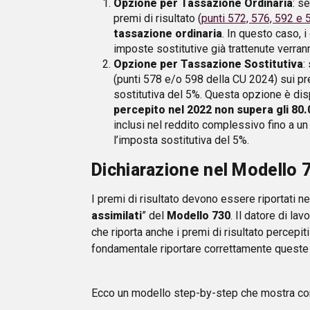
Opzione per Tassazione Ordinaria
: s
premi di risultato (
punti 572, 576, 592 e
tassazione ordinaria
. In questo caso, 
imposte sostitutive già trattenute verra
Opzione per Tassazione Sostitutiva
:
(punti 578 e/o 598 della CU 2024) sui pre
sostitutiva del 5%. Questa opzione è di
percepito nel 2022 non supera gli 80
inclusi nel reddito complessivo fino a un
l’imposta sostitutiva del 5%.
Dichiarazione nel Modello 
I premi di risultato devono essere riportati ne
assimilati
” del
Modello 730
. Il datore di la
che riporta anche i premi di risultato percepit
fondamentale riportare correttamente queste i
Ecco un modello step-by-step che mostra come