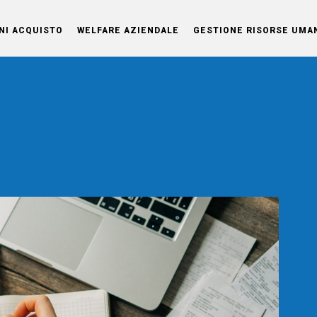
NI ACQUISTO
WELFARE AZIENDALE
GESTIONE RISORSE UMA
OG
o di
elle
vita
nti.