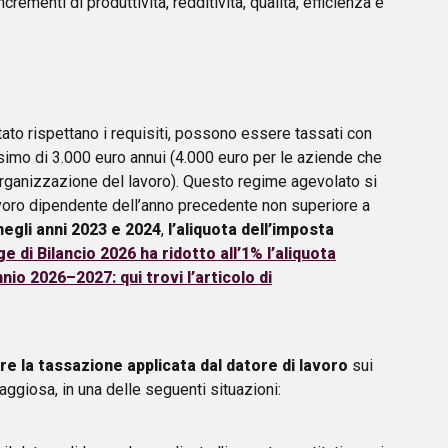
rementi di produttività, redditività, qualità, efficienza e
tato rispettano i requisiti, possono essere tassati con
simo di 3.000 euro annui (4.000 euro per le aziende che
’organizzazione del lavoro). Questo regime agevolato si
lavoro dipendente dell’anno precedente non superiore a
negli anni 2023 e 2024
,
l’aliquota dell’imposta
 di Bilancio 2026 ha ridotto all’1% l’aliquota
nio 2026–2027: qui trovi l’articolo di
re la tassazione applicata dal datore di lavoro
sui
aggiosa, in una delle seguenti situazioni: