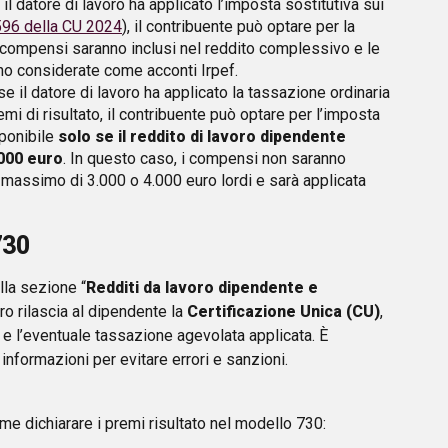
e il datore di lavoro ha applicato l’imposta sostitutiva sui
 596 della CU 2024
), il contribuente può optare per la
i compensi saranno inclusi nel reddito complessivo e le
nno considerate come acconti Irpef.
 se il datore di lavoro ha applicato la tassazione ordinaria
mi di risultato, il contribuente può optare per l’imposta
sponibile
solo se il reddito di lavoro dipendente
.000 euro
. In questo caso, i compensi non saranno
 massimo di 3.000 o 4.000 euro lordi e sarà applicata
730
lla sezione “
Redditi da lavoro dipendente e
voro rilascia al dipendente la
Certificazione Unica (CU)
,
i e l’eventuale tassazione agevolata applicata. È
nformazioni per evitare errori e sanzioni.
 dichiarare i premi risultato nel modello 730: