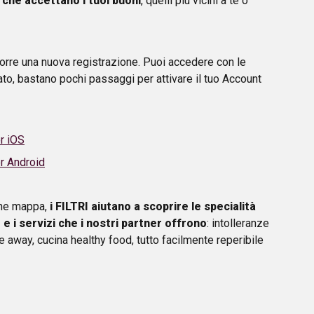
 che accettano i tuoi buoni
, quelli più vicini a te o
ccorre una nuova registrazione. Puoi accedere con le
ato, bastano pochi passaggi per attivare il tuo Account
r iOS
r Android
one mappa,
i FILTRI aiutano a scoprire le specialità
 i servizi che i nostri partner offrono
: intolleranze
e away, cucina healthy food, tutto facilmente reperibile