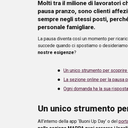
Molti tra il milione
di lavoratori
ch
pausa pranzo, sono clienti affezio
sempre negli stessi posti, perché
personale famigliare.
La pausa diventa così un momento per ricarica
succede quando ci spostiamo o desideriam
nostre esigenze
?
Un unico strumento per scoprire i
La sezione online per la pausa p
Ogni domanda ha la sua rispost
Un unico strumento per 
All’interno della app ‘Buoni Up Day’ o del
porta