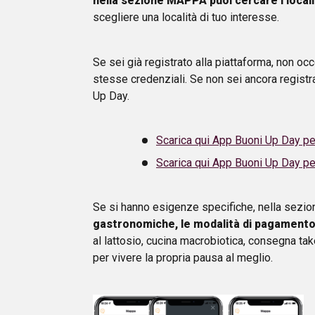
nella sezione MAPPA puoi cercare i locali
scegliere una località di tuo interesse.
Se sei già registrato alla piattaforma, non o
stesse credenziali. Se non sei ancora registr
Up Day.
Scarica qui App Buoni Up Day pe
Scarica qui App Buoni Up Day pe
Se si hanno esigenze specifiche, nella sezi
gastronomiche, le modalità di pagamento e
al lattosio, cucina macrobiotica, consegna tak
per vivere la propria pausa al meglio.