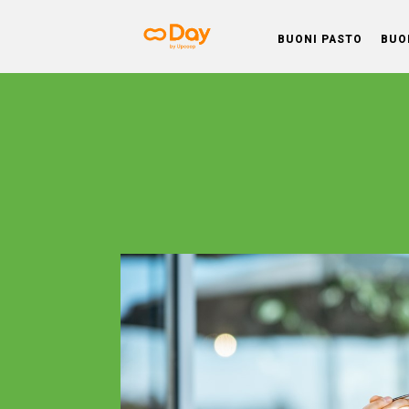
BUONI PASTO
BUO
Day BL
Buono pasto Day, la soluzione perfetta,
semplice scelta che porta con sé t
vantaggi per le aziende e i loro dipende