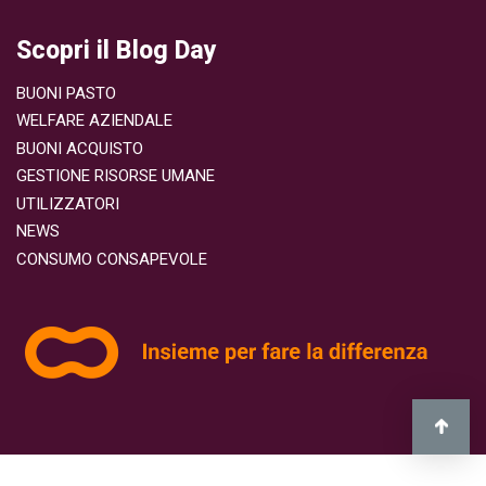
attrezzatura o 
passioni. Nei n
Scopri il Blog Day
direttamente il t
Athletes World Cisalfa Sport Longoni Sp
BUONI PASTO
Online puoi acquis
Foot Locker Nike Snowit Viaggi, mobilità e
WELFARE AZIENDALE
carburante Con
BUONI ACQUISTO
credito anche 
GESTIONE RISORSE UMANE
di mobilità. On
UTILIZZATORI
Airbnb FlixBus ITA Airways Italo Trenitalia
NEWS
Telepass Autostrada Carta Carb
CONSUMO CONSAPEVOLE
Carburante IP Credito ENI Live Libri, cultura e
creatività Ti p
ricordi? Puoi u
culturali e serv
negozi fisici p
buono presso: Giunti al Punto Librer
laFeltrinelli Librerie Online puoi acq
Card per: IBS it Mondadori Store PhotoSì
Infanzia, anima
permette di sc