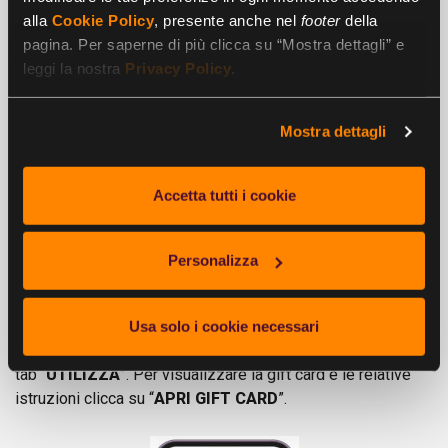
alla
Cookie Policy
, presente anche nel
footer
della
pagina. Per saperne di più clicca su “Mostra dettagli” e
leggi la nostra
Privacy Policy
.
Mostra dettagli
Accetta tutti i cookie
Personalizza
Usa solo i cookie necessari
Una volta effettuato l’acquisto trovi le gift card aquistate nel
tab “
UTILIZZA
”. Per visualizzare la gift card e le relative
istruzioni clicca su “
APRI GIFT CARD
”.