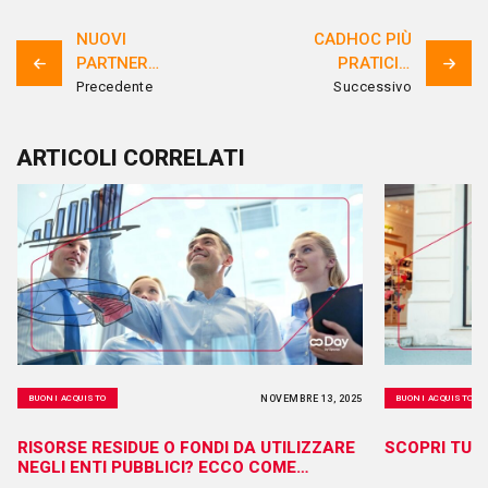
NUOVI
CADHOC PIÙ
PARTNER
PRATICI E
CADHOC
SICURI CON
Precedente
Successivo
ONLINE:
IL PEEL OFF
IKEA, OVS,
ARTICOLI CORRELATI
TRENITALIA
NOVEMBRE 13, 2025
BUONI ACQUISTO
BUONI ACQUISTO
RISORSE RESIDUE O FONDI DA UTILIZZARE
SCOPRI TUT
NEGLI ENTI PUBBLICI? ECCO COME
TRASFORMARLI IN VALORE PER LE