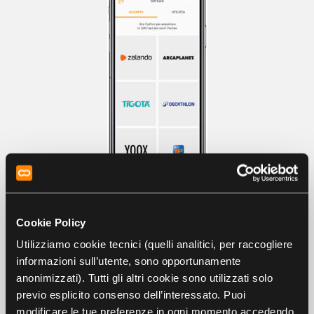
Qui puoi
selezionare le gift card
tra i
tagli a
Cookie Policy
disposizione
. Verrà scalato dal tuo Wallet il valore di pari
Utilizziamo cookie tecnici (quelli analitici, per raccogliere
importo. (
ATTENZIONE
: in caso di soli buoni caricati, dovrai
informazioni sull’utente, sono opportunamente
selezionare un valore di buoni carburante pari all’importo
anonimizzati). Tutti gli altri cookie sono utilizzati solo
del buono Cadhoc, in quanto i buoni Cadhoc caricati non
previo esplicito consenso dell’interessato. Puoi
sono frazionabili).
modificare le tue preferenze in ogni momento accedendo