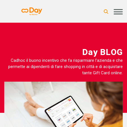
Day BLOG
Cadhoc il buono incentivo che fa risparmiare l’azienda e che
permette ai dipendenti di fare shopping in città e di acquistare
tante Gift Card online.