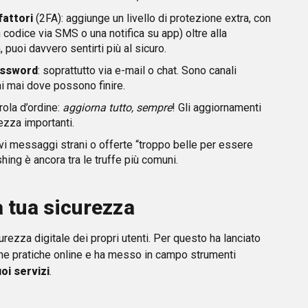
fattori
(2FA): aggiunge un livello di protezione extra, con
odice via SMS o una notifica su app) oltre alla
 puoi davvero sentirti più al sicuro.
assword
: soprattutto via e-mail o chat. Sono canali
ai mai dove possono finire.
rola d’ordine:
aggiorna tutto, sempre
! Gli aggiornamenti
ezza importanti.
evi messaggi strani o offerte “troppo belle per essere
shing è ancora tra le truffe più comuni.
a tua sicurezza
rezza digitale dei propri utenti. Per questo ha lanciato
ne pratiche online e ha messo in campo strumenti
oi servizi
.