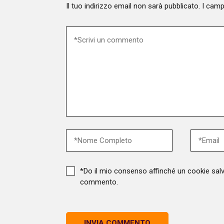
crescita sostenuta
cambiamenti
Il tuo indirizzo email non sarà pubblicato.
I camp
dall’innovazione, dalla
costruzion
diversificazione dell’offerta e dalla
sviluppo più sos
personalizzazione dei servizi di
Day l'appu
welfare, fringe benefit, buoni
significato
pasto e buoni spesa. Ma i numeri
l'evento a
raccontano solo una parte della
l'attestato 
nostra storia. Indice dei contenuti:
Sostenibili
Il valore di un'impresa si misura
Biosfera U
anche da ciò che restituisce
Tosco-Emil
Benessere e welfare, a partire
ufficialmen
dalle nostre persone Crescita
progetto ch
economica e benessere della
compensazi
comunità Investire in modo
investendo 
responsabile e sostenere i
foreste, del
territori Leggi la Relazione
comunità c
*Do il mio consenso affinché un cookie salvi
d’Impatto Il valore di un'impresa si
Indice dei contenu
commento.
misura anche da ciò che
che guarda
restituisce Con la pubblicazione
Dai crediti 
della nostra terza Relazione
Sostenibili
d'Impatto vogliamo raccontare il
prospettiva Il progetto del Pa