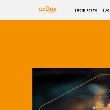
BUONI PASTO
BUO
Day BL
Scopri le news sulla situazione azienda
le esigenze dei dipende