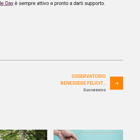
le Day
è sempre attivo e pronto a darti supporto.
OSSERVATORIO
BENESSERE FELICITÀ
2025: COM’È IL
Successivo
MONDO DEL LAVORO
ITALIANO?
I