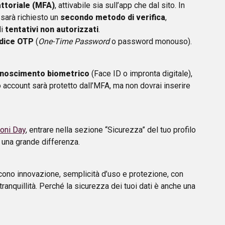
attoriale (MFA)
, attivabile sia sull’app che dal sito. In
 sarà richiesto un
secondo metodo di verifica
,
di
tentativi non autorizzati
.
odice OTP
(
One-Time Password
o password monouso).
noscimento biometrico
(Face ID o impronta digitale),
o account sarà protetto dall’MFA, ma non dovrai inserire
oni Day
, entrare nella sezione “Sicurezza” del tuo profilo
 una grande differenza.
scono innovazione, semplicità d’uso e protezione, con
 tranquillità. Perché la sicurezza dei tuoi dati è anche una