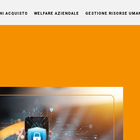
NI ACQUISTO
WELFARE AZIENDALE
GESTIONE RISORSE UMA
OG
le e
nti.