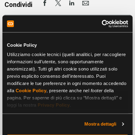
Condividi
FARE RETE
CERCHI UNA
CON SPAZIO
SOLUZIONE?
CONNESSIONE,
TI RISPONDE
Precedente
Successivo
Cookie Policy
POWERED BY
IL NOSTRO
Utilizziamo cookie tecnici (quelli analitici, per raccogliere
UP DAY
ASSISTENTE
informazioni sull’utente, sono opportunamente
ARTICOLI CORRELATI
VIRTUALE
anonimizzati). Tutti gli altri cookie sono utilizzati solo
DAY
previo esplicito consenso dell’interessato. Puoi
modificare le tue preferenze in ogni momento accedendo
alla
Cookie Policy
, presente anche nel
footer
della
pagina. Per saperne di più clicca su “Mostra dettagli” e
leggi la nostra
Privacy Policy
.
Mostra dettagli
GIUGNO 22, 2026
NEWS
NEWS