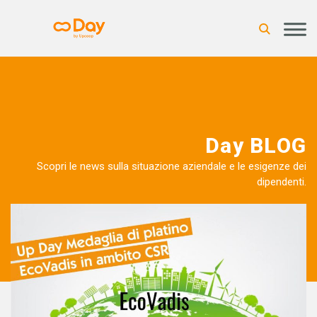
Day BLOG
Scopri le news sulla situazione aziendale e le esigenze dei
dipendenti.