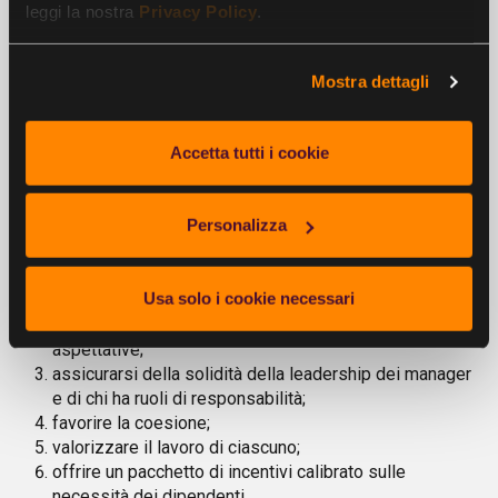
leggi la nostra
Privacy Policy
.
6 punti chiave per migliorare il clima
organizzativo
Mostra dettagli
L’analisi del clima organizzativo è solo il primo passo per
stabilirne la salute. Nel caso in cui i dati raccolti dimostrino
Accetta tutti i cookie
che il clima della propria azienda non goda di buona salute,
ci sono
tutta una serie di misure da intraprendere per
ottenere un miglioramento
:
Personalizza
comunicare in maniera efficace la mission e i valori
Usa solo i cookie necessari
dell’azienda;
comunicare in maniera chiara gli obiettivi e le
aspettative;
assicurarsi della solidità della leadership dei manager
e di chi ha ruoli di responsabilità;
favorire la coesione;
valorizzare il lavoro di ciascuno;
offrire un pacchetto di incentivi calibrato sulle
necessità dei dipendenti.