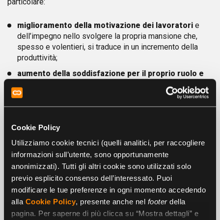
particolare:
miglioramento della motivazione dei lavoratori
e
dell’impegno nello svolgere la propria mansione che,
spesso e volentieri, si traduce in un incremento della
produttività;
aumento della soddisfazione per il proprio ruolo e
per il trattamento ricevuto
, che determina un aumento
della fiducia nei confronti dell’impresa e della capacità
delle persone di identificarsi in essa e nei suoi valori;
riduzione dei fenomeni di assenteismo e turnover
.
Cookie Policy
Dei lavoratori soddisfatti si recano più volentieri sul
Utilizziamo cookie tecnici (quelli analitici, per raccogliere
posto di lavoro e provano meno di frequente il desiderio
di cambiare;
informazioni sull’utente, sono opportunamente
anonimizzati). Tutti gli altri cookie sono utilizzati solo
miglioramento della reputazione dell’azienda
. Una
previo esplicito consenso dell’interessato. Puoi
maggior fiducia dei dipendenti nell’impresa per cui
modificare le tue preferenze in ogni momento accedendo
lavorano è un ottimo biglietto da visita che le consente
alla
Cookie Policy
, presente anche nel
footer
della
non solo di presentarsi al meglio di fronte ai clienti, ma
anche di attrarre collaboratori di talento.
pagina. Per saperne di più clicca su “Mostra dettagli” e