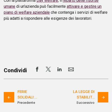
Con la piattaforma
Day Welfare
, il
reparto delle risorse
umane
di un’azienda può facilmente
attivare e gestire un
piano di welfare aziendale
che contenga i servizi di welfare
più adatti a rispondere alle esigenze dei lavoratori.
Condividi
FERIE
LA LEGGE DI
SOLIDALI:
STABILITÀ
COSA SONO
PUNTA
Precedente
Successivo
E COSA
(SEMPRE