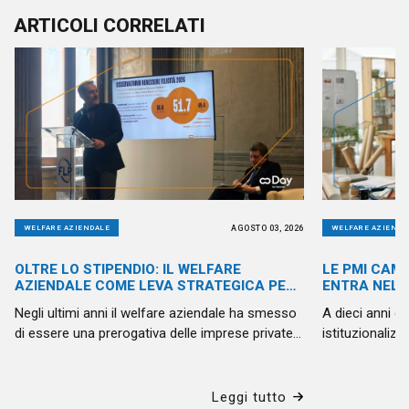
SAPERE
PIÙ) SUL
ARTICOLI CORRELATI
WELFARE
AZIENDALE
AGOSTO 03, 2026
WELFARE AZIENDALE
WELFARE AZIENDA
OLTRE LO STIPENDIO: IL WELFARE
LE PMI CAMB
AZIENDALE COME LEVA STRATEGICA PER
ENTRA NELL
LA PUBBLICA AMMINISTRAZIONE
Negli ultimi anni il welfare aziendale ha smesso
A dieci anni d
di essere una prerogativa delle imprese private.
istituzionalizza
Anche la Pubblica Amministrazione è chiamata
possiamo dire
a confrontarsi con nuove sfide: attrarre
superato i conf
competenze, valorizzare le persone, favorire il
riguarda sempr
Leggi tutto