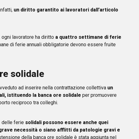
nfatti,
un diritto garantito ai lavoratori dall’articolo
, ogni lavoratore ha diritto
a quattro settimane di ferie
imane di ferie annuali obbligatorie devono essere fruite
ore solidale
veduto ad inserire nella contrattazione collettiva
un
ali, istituendo la banca ore solidale
per promuovere
orto reciproco tra colleghi.
 delle ferie
solidali possono essere anche quei
grave necessità o siano afflitti da patologie gravi e
stensione della banca ore solidale è stata aggiunta nel