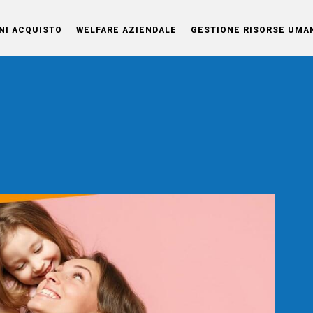
NI ACQUISTO
WELFARE AZIENDALE
GESTIONE RISORSE UMA
OG
o di
elle
vita
nti.