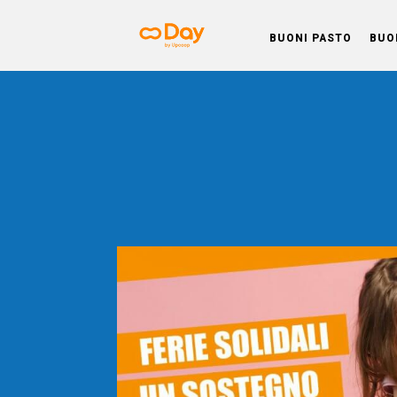
BUONI PASTO
BUO
Day BL
Soluzioni studiate per offrire un pian
Welfare che rispetti le esigenze d
imprese e migliori l’equilibrio tra 
professionale e privata dei dipende