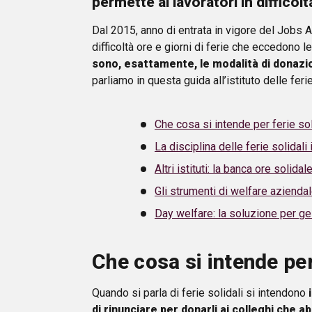
permette ai lavoratori in difficol
Dal 2015, anno di entrata in vigore del Jobs Act
difficoltà ore e giorni di ferie che eccedono l
sono, esattamente, le modalità di donazion
parliamo in questa guida all’istituto delle ferie
Che cosa si intende per ferie sol
La disciplina delle ferie solidali i
Altri istituti: la banca ore solidal
Gli strumenti di welfare aziendal
Day welfare: la soluzione per ge
Che cosa si intende per
Quando si parla di ferie solidali si intendono
di rinunciare per donarli ai colleghi che 