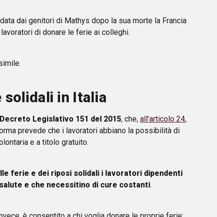
ndata dai genitori di Mathys dopo la sua morte la Francia
voratori di donare le ferie ai colleghi.
simile.
 solidali in Italia
l Decreto Legislativo 151 del 2015
, che,
all’articolo 24
,
norma prevede che i lavoratori abbiano la possibilità di
lontaria e a titolo gratuito.
le ferie e dei riposi solidali i lavoratori dipendenti
di salute e che necessitino di cure costanti
.
nvece, è consentito a chi voglia donare le proprie ferie: