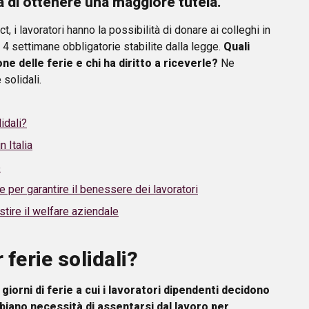
tà di ottenere una maggiore tutela.
, i lavoratori hanno la possibilità di donare ai colleghi in
e 4 settimane obbligatorie stabilite dalla legge.
Quali
e delle ferie e chi ha diritto a riceverle?
Ne
 solidali.
idali?
n Italia
e
e per garantire il benessere dei lavoratori
stire il welfare aziendale
 ferie solidali?
i giorni di ferie a cui i lavoratori dipendenti decidono
abbiano necessità di assentarsi dal lavoro per