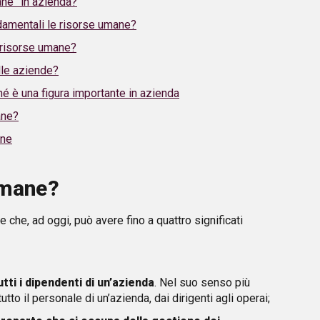
ane” in azienda?
damentali le risorse umane?
e risorse umane?
lle aziende?
é è una figura importante in azienda
ane?
ane
umane?
 che, ad oggi, può avere fino a quattro significati
ti i dipendenti di un’azienda
. Nel suo senso più
tto il personale di un’azienda, dai dirigenti agli operai;