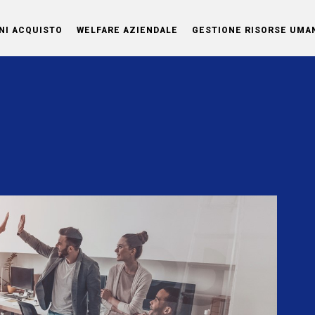
NI ACQUISTO
WELFARE AZIENDALE
GESTIONE RISORSE UMA
OG
 una
 su
za.