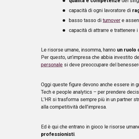
qualità e competenze
dei singo
capacità di ogni lavoratore di
rag
basso tasso di
turnover
e assen
capacità di attrarre e trattenere i 
Le risorse umane, insomma, hanno
un ruolo 
Per questo, un’impresa che abbia investito d
personale
si deve preoccupare del benessere
Oggi queste figure devono anche essere in g
Tech e people analytics – per prendere decisi
L’HR si trasforma sempre più in un partner st
alla competitività dell’impresa.
Ed è qui che entrano in gioco le risorse uma
professionisti
.