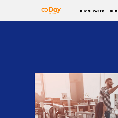
BUONI PASTO
BUO
Day BL
Tanti vantaggi, molta soddisfazione e
gamma completa di servizi e di benefit
misura per ogni esigen