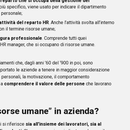
reparto che si occupa della gestione dei
, più specifico, viene usato per indicare il dipartimento
 personale;
ttività del reparto HR
. Anche l’attività svolta all’interno
on il termine risorse umane;
gura professionale
. Comprende tutti quei
li HR manager, che si occupano di risorse umane.
amenti che, dagli anni ’60 del ‘900 in poi, sono
 portato le aziende a tenere in maggior considerazione
à personali, la motivazione, il comportamento
 a
comprendere il valore delle persone
che lavorano
isorse umane” in azienda?
 si riferisce
sia all’insieme dei lavoratori, sia al