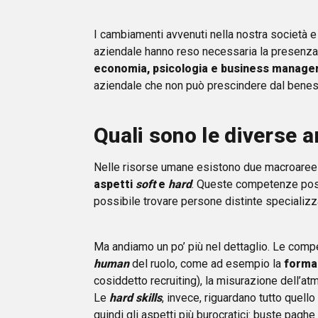
I cambiamenti avvenuti nella nostra società e 
aziendale hanno reso necessaria la presenza 
economia, psicologia e business manag
aziendale che non può prescindere dal benes
Quali sono le diverse 
Nelle risorse umane esistono due macroaree p
aspetti
soft
e
hard
. Queste competenze pos
possibile trovare persone distinte specializz
Ma andiamo un po’ più nel dettaglio. Le comp
human
del ruolo, come ad esempio la
forma
cosiddetto recruiting), la misurazione dell’at
Le
hard skills
, invece, riguardano tutto quello
quindi gli aspetti più burocratici: buste paghe 