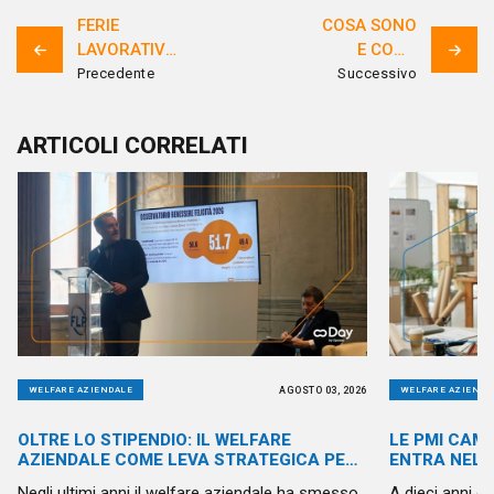
FERIE
COSA SONO
LAVORATIVE:
E COME
TUTTO
FUNZIONANO
Precedente
Successivo
QUELLO CHE
I PERMESSI
C’È DA
RETRIBUITI
ARTICOLI CORRELATI
SAPERE
PER I
DIPENDENTI
AGOSTO 03, 2026
WELFARE AZIENDALE
WELFARE AZIENDA
OLTRE LO STIPENDIO: IL WELFARE
LE PMI CAMB
AZIENDALE COME LEVA STRATEGICA PER
ENTRA NELL
LA PUBBLICA AMMINISTRAZIONE
Negli ultimi anni il welfare aziendale ha smesso
A dieci anni d