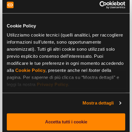
effettuate dal lavoratore rispetto al percorso abituale
potrebbero fargli perdere il diritto a ricevere
l’indennizzo
. Gli unici casi in cui l’infortunio in itinere viene
rimborsato anche in caso di deviazione sono:
Cookie Policy
Utilizziamo cookie tecnici (quelli analitici, per raccogliere
deviazione effettuata su richiesta del datore di lavoro;
informazioni sull’utente, sono opportunamente
cause di forza maggiore (ad esempio una coda o dei
anonimizzati). Tutti gli altri cookie sono utilizzati solo
lavori stradali);
previo esplicito consenso dell’interessato. Puoi
esigenze essenziali o improrogabili;
modificare le tue preferenze in ogni momento accedendo
alla
Cookie Policy
, presente anche nel
footer
della
adempimento di obblighi penalmente o
pagina. Per saperne di più clicca su “Mostra dettagli” e
costituzionalmente rilevanti (come, ad esempio,
leggi la nostra
Privacy Policy
.
accompagnare i figli a scuola).
Tragitto casa-lavoro e welfare aziendale:
Mostra dettagli
quali servizi per i dipendenti?
Proprio perché, nella maggior parte dei casi, il tragitto casa-
Accetta tutti i cookie
lavoro non dà diritto a ricevere alcun rimborso,
i
benefit