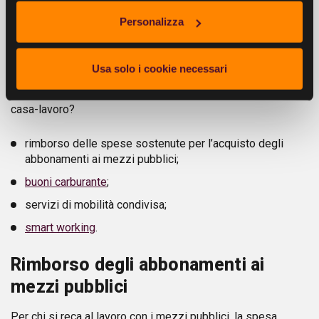
aziendali
volti ad agevolare il raggiungimento del
Personalizza
luogo di lavoro sono tra i più desiderati e apprezzati
dai dipendenti delle aziende.
Usa solo i cookie necessari
Ma quali sono i
servizi di welfare aziendale che un’impresa
può offrire ai propri collaboratori
per agevolare il tragitto
casa-lavoro?
rimborso delle spese sostenute per l’acquisto degli
abbonamenti ai mezzi pubblici;
buoni carburante
;
servizi di mobilità condivisa;
smart working
.
Rimborso degli abbonamenti ai
mezzi pubblici
Per chi si reca al lavoro con i mezzi pubblici, la spesa