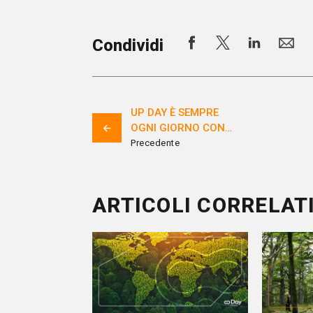
Condividi
UP DAY È SEMPRE
OGNI GIORNO CON
TE IN SMART
Precedente
WORKING
ARTICOLI CORRELAT