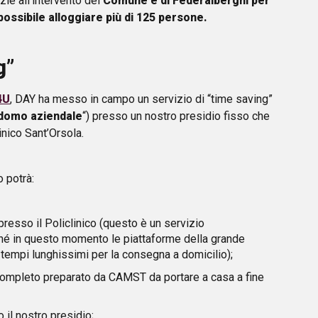
zie all’intervento del
Comune e di Federalberghi per
possibile alloggiare più di 125 persone.
g”
4U
, DAY ha messo in campo un servizio di “time saving”
domo aziendale
“) presso un nostro presidio fisso che
inico Sant’Orsola.
o potrà:
resso il Policlinico (questo è un servizio
hé in questo momento le piattaforme della grande
tempi lunghissimi per la consegna a domicilio);
completo preparato da CAMST da portare a casa a fine
 il nostro presidio;