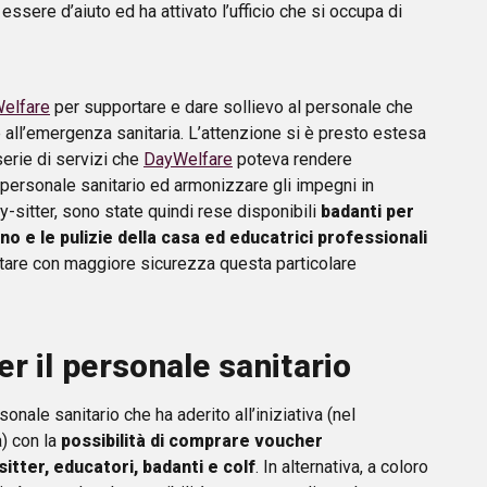
ssere d’aiuto ed ha attivato l’ufficio che si occupa di
Welfare
per supportare e dare sollievo al personale che
 all’emergenza sanitaria. L’attenzione si è presto estesa
serie di servizi che
DayWelfare
poteva rendere
el personale sanitario ed armonizzare gli impegni in
by-sitter, sono state quindi rese disponibili
badanti per
rdino e le pulizie della casa ed educatrici professionali
tare con maggiore sicurezza questa particolare
r il personale sanitario
onale sanitario che ha aderito all’iniziativa (nel
à) con la
possibilità di comprare voucher
itter, educatori, badanti e colf
. In alternativa, a coloro