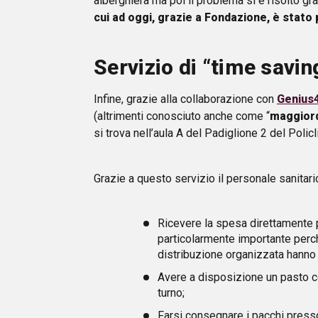
alberghiera ma poi il problema si è risolto gra
cui ad oggi, grazie a Fondazione, è stato 
Servizio di “time savin
Infine, grazie alla collaborazione con
Genius
(altrimenti conosciuto anche come “
maggior
si trova nell’aula A del Padiglione 2 del Policl
Grazie a questo servizio il personale sanitari
Ricevere la spesa direttamente p
particolarmente importante perc
distribuzione organizzata hanno 
Avere a disposizione un pasto 
turno;
Farsi consegnare i pacchi presso