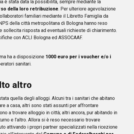
ia è stata data la possibilità, sempre mediante la
so della loro retribuzione
. Per ulteriore agevolazione
collaboratori familiari mediante il Libretto Famiglia da
i INPS della città metropolitana di Bologna hanno reso
e sollecita risposta ad eventuali richieste di chiarimento.
pecifiche con ACLI Bologna ed ASSOCAAF.
forma ha a disposizione
1000 euro per i voucher e/o i
ratori sanitari.
to altro
ta quella degli alloggi. Alcuni tra i sanitari che abitano
 a casa, altri sono stati assunti per affrontare
a trovare alloggio in città; altri ancora, pur abitando in
turno e l’altro. Allora si è reso necessario trovare
uto attivando i propri partner specializzati nella ricezione