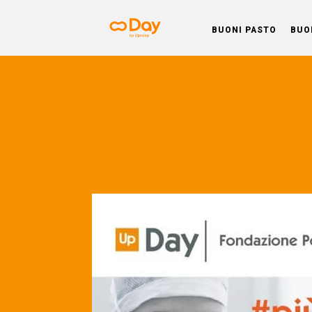
BUONI PASTO
BUO
Day BL
Scopri le news sulla situazione azienda
le esigenze dei dipende