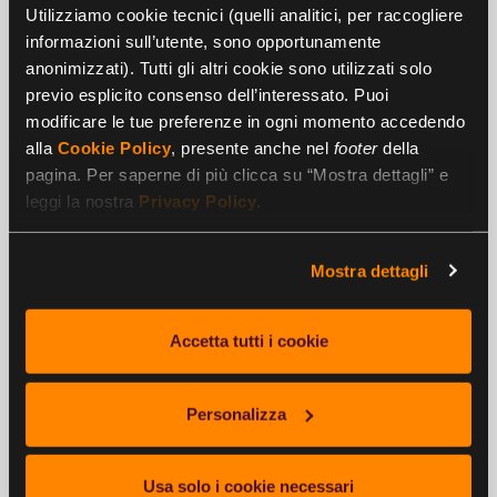
Riduzione dell’assenteismo
Utilizziamo cookie tecnici (quelli analitici, per raccogliere
informazioni sull’utente, sono opportunamente
Concedere una maggiore flessibilità lavorativa ai
anonimizzati). Tutti gli altri cookie sono utilizzati solo
collaboratori
, legando l’attività lavorativa al
previo esplicito consenso dell’interessato. Puoi
raggiungimento di obiettivi
piuttosto che alla presenza
modificare le tue preferenze in ogni momento accedendo
fisica sul posto di lavoro fa sì che si riduca notevolmente il
alla
Cookie Policy
, presente anche nel
footer
della
fenomeno dell’assenteismo.
pagina. Per saperne di più clicca su “Mostra dettagli” e
leggi la nostra
Privacy Policy
.
Diminuzione dei costi di gestione degli spazi fisici
Mostra dettagli
La presenza di meno personale in azienda consente di
ripensare gli spazi fisici e di ottenere un notevole risparmio
sui costi di gestione degli stessi.
Accetta tutti i cookie
Maggiore responsabilizzazione dei dipendenti
Personalizza
Una persona che debba preoccuparsi di raggiungere
determinati obiettivi in una finestra di tempo ben definita si
Usa solo i cookie necessari
sente investita di una maggiore responsabilità per la buona