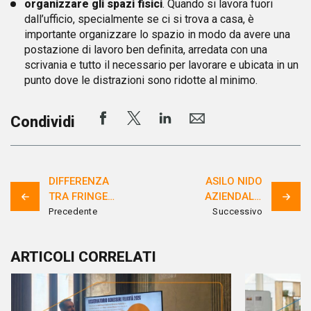
organizzare gli spazi fisici
. Quando si lavora fuori
dall’ufficio, specialmente se ci si trova a casa, è
importante organizzare lo spazio in modo da avere una
postazione di lavoro ben definita, arredata con una
scrivania e tutto il necessario per lavorare e ubicata in un
punto dove le distrazioni sono ridotte al minimo.
Condividi
DIFFERENZA
ASILO NIDO
TRA FRINGE
AZIENDALE,
E FLEXIBLE
LA MISURA
Precedente
Successivo
BENEFITS
WELFARE
PER
ARTICOLI CORRELATI
CONCILIARE
LAVORO E
FAMIGLIA