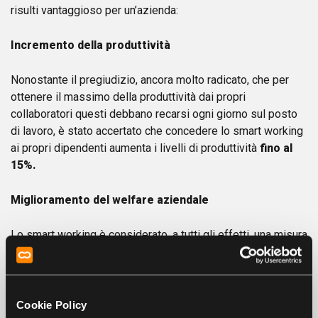
risulti vantaggioso per un’azienda:
Incremento della produttività
Nonostante il pregiudizio, ancora molto radicato, che per
ottenere il massimo della produttività dai propri
collaboratori questi debbano recarsi ogni giorno sul posto
di lavoro, è stato accertato che concedere lo smart working
ai propri dipendenti aumenta i livelli di produttività
fino al
15%.
Miglioramento del welfare aziendale
Lo smart working è considerato, a tutti gli effetti, una misura
di welfare. Concedere questa modalità di lavoro agile ai
propri dipendenti è un buon modo per migliorare il welfare
aziendale.
Cookie Policy