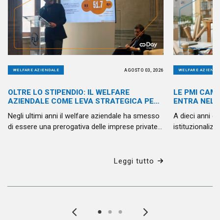
AGOSTO 03, 2026
WELFARE AZIENDALE
WELFARE AZIENDA
OLTRE LO STIPENDIO: IL WELFARE
LE PMI CAMB
AZIENDALE COME LEVA STRATEGICA PER
ENTRA NELL
LA PUBBLICA AMMINISTRAZIONE
Negli ultimi anni il welfare aziendale ha smesso
A dieci anni d
di essere una prerogativa delle imprese private.
istituzionalizza
Anche la Pubblica Amministrazione è chiamata
possiamo dire
a confrontarsi con nuove sfide: attrarre
superato i conf
competenze, valorizzare le persone, favorire il
riguarda sempr
Leggi tutto
benessere organizzativo e costruire ambienti di
rappresentano 
lavoro capaci di rispondere alle esigenze di chi
italiano e che 
vi opera ogni giorno. Di questo si è parlato a
sempre più co
Roma durante il convegno “Contrattazione e
trattenere i c
welfare nel pubblico impiego: diritti, servizi,
competitività otti