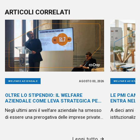
AGILE: QUALI
C’È DA
ARTICOLI CORRELATI
SONO LE
SAPERE
DIFFERENZE?
AGOSTO 03, 2026
WELFARE AZIENDALE
WELFARE AZIENDA
OLTRE LO STIPENDIO: IL WELFARE
LE PMI CAMB
AZIENDALE COME LEVA STRATEGICA PER
ENTRA NELL
LA PUBBLICA AMMINISTRAZIONE
Negli ultimi anni il welfare aziendale ha smesso
A dieci anni d
di essere una prerogativa delle imprese private.
istituzionalizza
Anche la Pubblica Amministrazione è chiamata
possiamo dire
a confrontarsi con nuove sfide: attrarre
superato i conf
competenze, valorizzare le persone, favorire il
riguarda sempr
Leggi tutto