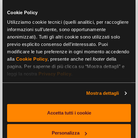
Cookie Policy
Esempio 2
Utilizziamo cookie tecnici (quelli analitici, per raccogliere
L’azienda concede delle
modalità di flessibilità oraria
informazioni sull’utente, sono opportunamente
diversificate a seconda dei reparti
, purché venga
anonimizzati). Tutti gli altri cookie sono utilizzati solo
rispettato il numero di ore giornaliere indicate nel contratto
previo esplicito consenso dell’interessato. Puoi
di lavoro.
modificare le tue preferenze in ogni momento accedendo
alla
Cookie Policy
, presente anche nel
footer
della
Reparto produttivo:
pagina. Per saperne di più clicca su “Mostra dettagli” e
leggi la nostra
Privacy Policy
.
ingresso dalle 7:30 alle 9:30
pausa pranzo. Da 30 minuti a 1 ora nell’orario compreso
Mostra dettagli
tra le 12:30 e le 14:30
uscita dalle 16:30 alle 18:00
Accetta tutti i cookie
Reparto amministrativo:
Personalizza
ingresso dalle 7:45 alle 8:45