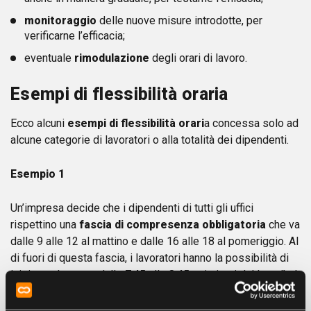
monitoraggio
delle nuove misure introdotte, per
verificarne l’efficacia;
eventuale
rimodulazione
degli orari di lavoro.
Esempi di flessibilità oraria
Ecco alcuni
esempi di flessibilità orari
a concessa solo ad
alcune categorie di lavoratori o alla totalità dei dipendenti.
Esempio 1
Un’impresa decide che i dipendenti di tutti gli uffici
rispettino una
fascia di compresenza obbligatoria
che va
dalle 9 alle 12 al mattino e dalle 16 alle 18 al pomeriggio. Al
di fuori di questa fascia, i lavoratori hanno la possibilità di
iniziare a lavorare dalle 7:45 alle 8:45 nei giorni dal lunedì al
venerdì e dalle 14:45 alle 15:45 nelle giornate in cui sia
previsto il rientro pomeridiano.