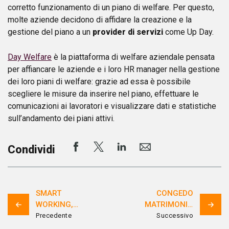
corretto funzionamento di un piano di welfare. Per questo,
molte aziende decidono di affidare la creazione e la
gestione del piano a un
provider di servizi
come Up Day.
Day Welfare
è la piattaforma di welfare aziendale pensata
per affiancare le aziende e i loro HR manager nella gestione
dei loro piani di welfare: grazie ad essa è possibile
scegliere le misure da inserire nel piano, effettuare le
comunicazioni ai lavoratori e visualizzare dati e statistiche
sull’andamento dei piani attivi.
Condividi
SMART
CONGEDO
WORKING,
MATRIMONIALE,
TELELAVORO
TUTTO
Precedente
Successivo
E LAVORO
QUELLO CHE